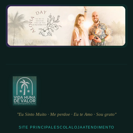
IMERSÃO PRESENCIAL
"Eu Sinto Muito · Me perdoe · Eu te Amo · Sou grato"
SITE PRINCIPAL
ESCOLA
LOJA
ATENDIMENTO